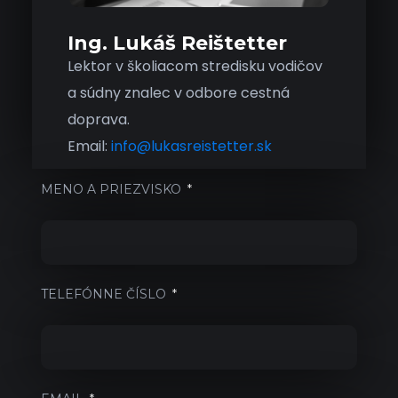
Ing. Lukáš Reištetter
Lektor v školiacom stredisku vodičov
a súdny znalec v odbore cestná
doprava.
Email:
info@lukasreistetter.sk
MENO A PRIEZVISKO
TELEFÓNNE ČÍSLO