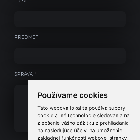
EMAIL
PREDMET
SPRÁVA
Používame cookies
Táto webová lokalita používa súbory
cookie a iné technológie sledovania na
zlepšenie vášho zážitku z prehliadania
na nasledujúce účely:
na umožnenie
základnej funkčnosti webovej stránky
,