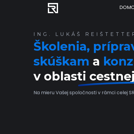
DOM
ING. LUKÁŠ REIŠTETTE
Školenia, prípra
skúškam
a
konz
v oblasti cestne
Na mieru Vašej spoločnosti v rámci celej S