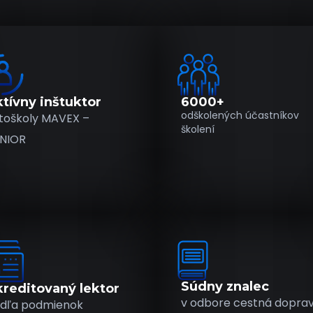
tívny inštuktor
6000+
odškolených účastníkov
toškoly MAVEX –
školení
NIOR
Súdny znalec
reditovaný lektor
v odbore cestná dopra
dľa podmienok