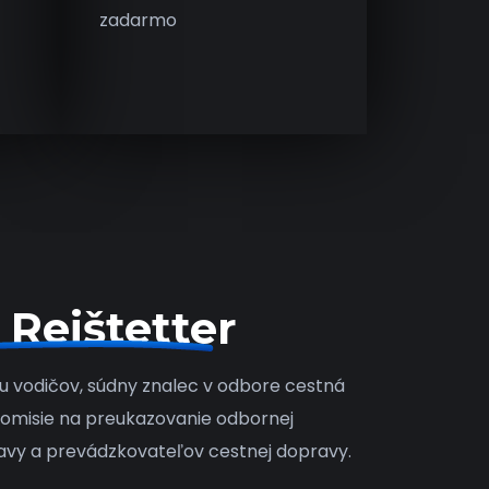
zadarmo
 Reištetter
ku vodičov, súdny znalec v odbore cestná
komisie na preukazovanie odbornej
ravy a prevádzkovateľov cestnej dopravy.