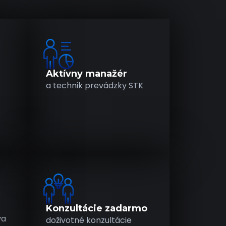
Aktívny manažér
a technik prevádzky STK
Konzultácie zadarmo
va
doživotné
konzultácie