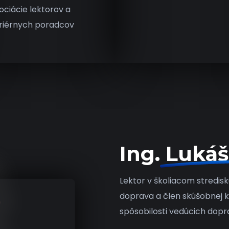
ociácie lektorov a
riérnych poradcov
Ing. Lukáš
Lektor v školiacom stredis
doprava a člen skúšobnej 
spôsobilosti vedúcich dop