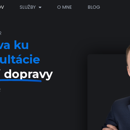
OV
SLUŽBY
O MNE
BLOG
R
va ku
ultácie
j dopravy
R