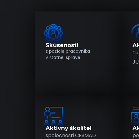
Skúsenosti
Ak
z pozície pracovníka
au
v štátnej správe
JU
Aktívny školitel
Ak
spoločnosti ČESMAD
po