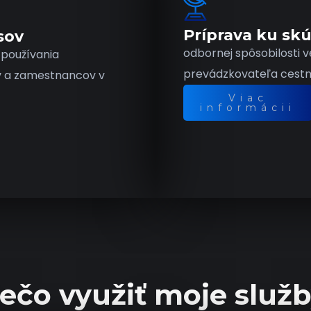
Príprava ku sk
sov
odbornej spôsobilosti 
 používania
prevádzkovateľa cestn
v a zamestnancov v
Viac
informácii
ečo využiť moje služ