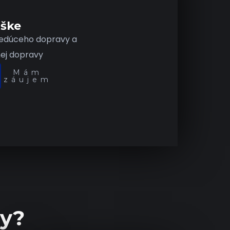
úške
vedúceho dopravy a
ej dopravy
Mám
záujem
by?