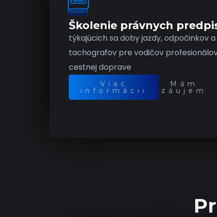
Školenie právnych predpi
týkajúcich sa doby jazdy, odpočinkov a
tachografov pre vodičov profesionálo
cestnej doprave
Viac
Mám
informácii
záujem
Pr