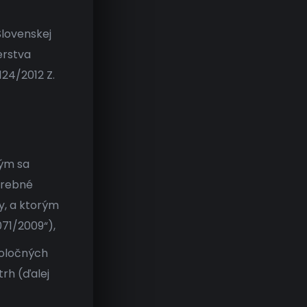
Slovenskej
erstva
124/2012 Z.
rým sa
trebné
y, a ktorým
071/2009“),
poločných
rh (ďalej