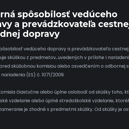
rná spôsobilosť vedúceho
vy a prevádzkovateľa cestne
adnej dopravy
ôsobilosť vedúceho dopravy a prevádzkovateľa cestnej
uje skúškou z predmetov, uvedených v prílohe I nariadenia
 pred skúšobnou komisiou alebo osvedčením o odbornej s
1 nariadenia (ES) č. 1071/2009.
omisia čiastočne alebo úplne oslobodí od skúšky toho, k
ské vzdelanie alebo úplné stredoškolské vzdelanie, ktoré
ameranie je zhodné s predmetmi skúšky. Od skúšky je o