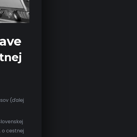
rave
tnej
isov (ďalej
Slovenskej
. o cestnej