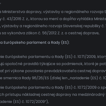
,
 Ministerstva dopravy, výstavby a regionálneho rozvoja 
y č. 43/2016 Z. z., ktorou sa mení a dopĺňa vyhláška Minist
 výstavby a regionálneho rozvoja Slovenskej republiky č. 
ou sa vykonáva zákon č. 56/2012 Z. z. o cestnej doprave,
ia Európskeho parlament a Rady (ES):
ie Európskeho parlamentu a Rady (ES) č. 1071/2009, kto
jú spoločné pravidlá týkajúce sa podmienok, ktoré je po
ať pri výkone povolania prevádzkovateľa cestnej doprav
je smernica Rady 96/26/ES (ďalej len „nariadenie (ES) č. 1
nie Európskeho parlamentu a Rady (ES) č. 1072/2009 o s
ch prístupu nákladnej cestnej dopravy na medzinárodný t
iadenie (ES) č. 1072/2009“),