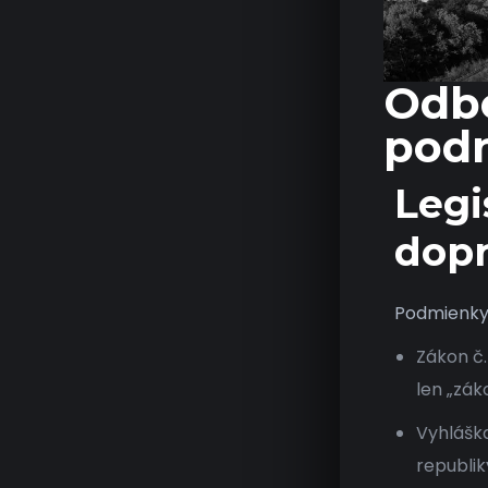
Odbo
podn
Legi
dop
Podmienky 
Zákon č.
len „záko
Vyhláška
republik