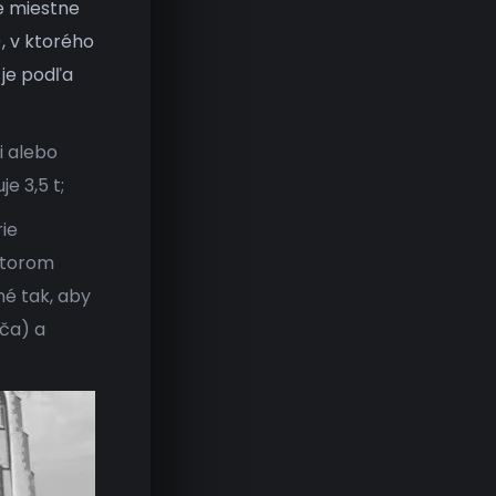
je miestne
, v ktorého
je podľa
i alebo
e 3,5 t;
ie
átorom
né tak, aby
iča) a