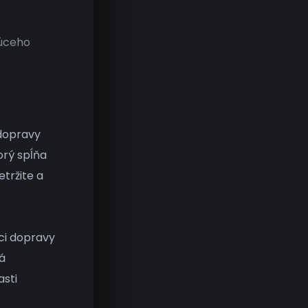
úceho
dopravy
torý spĺňa
tržite a
ci dopravy
á
asti