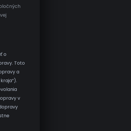
poločných
vej
ť o
pravy. Toto
dopravy a
kraja“).
ovolania
dopravy v
 dopravy
estne