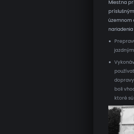
Miestna prí
príslušným
územnom ob
nariadenia
Preprav
jazdnými
Vykonáv
používa
dopravy,
boli vho
ktoré sú