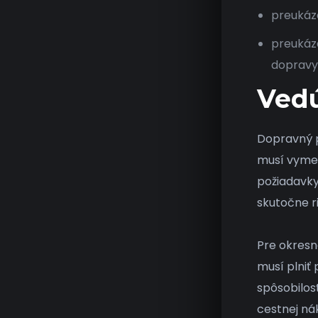
preukáza
preukáz
dopravy.
Vedú
Dopravný p
musí vymen
požiadavky
skutočne r
Pre okresn
musí plniť
spôsobilos
cestnej ná