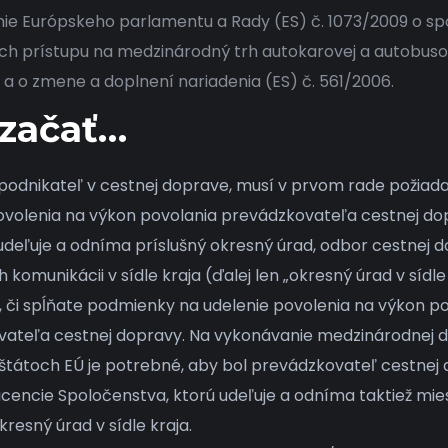
nie Európskeho parlamentu a Rady (ES) č. 1073/2009 o s
ch prístupu na medzinárodný trh autokarovej a autobuso
a o zmene a doplnení nariadenia (ES) č. 561/2006.
začať…
 podnikateľ v cestnej doprave, musí v prvom rade požiada
ovolenia na výkon povolania prevádzkovateľa cestnej do
udeľuje a odníma príslušný okresný úrad, odbor cestnej 
omunikácii v sídle kraja (ďalej len „okresný úrad v sídle 
, či spĺňate podmienky na udelenie povolenia na výkon p
ateľa cestnej dopravy. Na vykonávanie medzinárodnej 
štátoch EÚ je potrebné, aby bol prevádzkovateľ cestnej
licencie Spoločenstva, ktorú udeľuje a odníma taktiež mi
kresný úrad v sídle kraja.