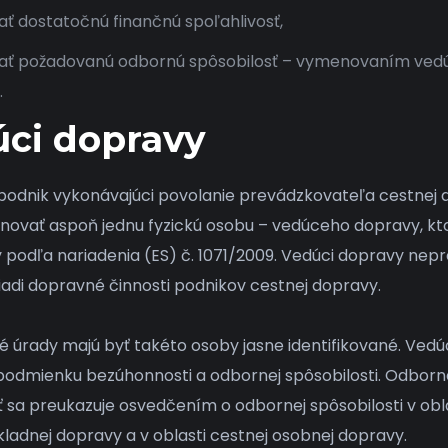
ť dostatočnú finančnú spoľahlivosť,
ať požadovanú odbornú spôsobilosť – vymenovaním ved
​
ci dopravy
odnik vykonávajúci povolanie prevádzkovateľa cestnej 
ovať aspoň jednu fyzickú osobu –
vedúceho dopravy
, k
 podľa nariadenia (ES) č. 1071/2009. Vedúci dopravy nepre
iadi dopravné činnosti podnikov cestnej dopravy.
é úrady majú byť takéto osoby jasne identifikované. Vedú
 podmienku bezúhonnosti a odbornej spôsobilosti. Odborn
ť sa preukazuje osvedčením o
odbornej spôsobilosti v obl
kladnej dopravy a v oblasti cestnej osobnej dopravy.