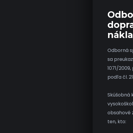
Odbo
dopra
nákl
Odborná sp
sa preukaz
1071/2009,
podľa čl. 2
Skúšobná k
vysokoškol
obsahové z
ten, kto:​