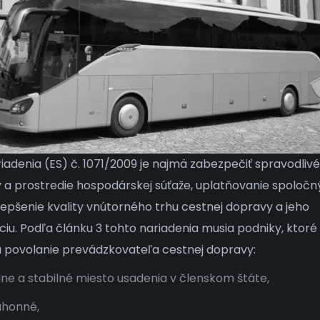
iadenia (ES) č. 1071/2009 je najmä zabezpečiť spravodlivé
a prostredie hospodárskej súťaže, uplatňovanie spoločn
zlepšenie kvality vnútorného trhu cestnej dopravy a jeho
ciu. Podľa článku 3 tohto nariadenia musia podniky, ktoré
 povolanie prevádzkovateľa cestnej dopravy:
ne a stabilné miesto usadenia v členskom štáte,
úhonné,