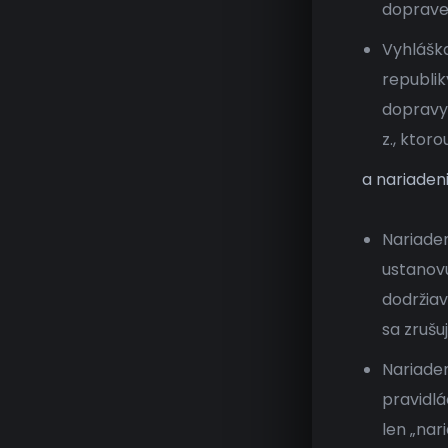
doprave
Vyhláška
republik
dopravy,
z., ktor
a nariaden
Nariaden
ustanovu
dodržiav
sa zrušu
Nariade
pravidlá
len „nar