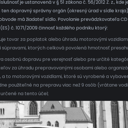
slušnosť je ustanovená v § 51 zákona č. 56/2012 Z. z., kde 
 ten dopravný správny orgán (okresný úrad v sídle kraja)
vode má žiadateľ sídlo. Povolanie prevádzkovateľa CD 
 (ES) č. 1071/2009 činnosť každého podniku ktorý:
uje tovar za poplatok alebo úhradu motorovými vozidlam
 súpravami, ktorých celková povolená hmotnosť presahuj
a osobnú dopravu pre verejnosť alebo pre určité kategór
teľov za úhradu prepravovanými osobami alebo organiz
 a to motorovými vozidlami, ktoré sú vyrobené a vybave
dne použiteľné na prepravu viac než 9 osôb (vrátane vod
 určené na tento účel;