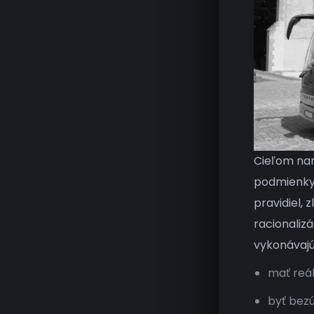
Cieľom nar
podmienky 
pravidiel, 
racionalizá
vykonávajú
mať reál
byť bez