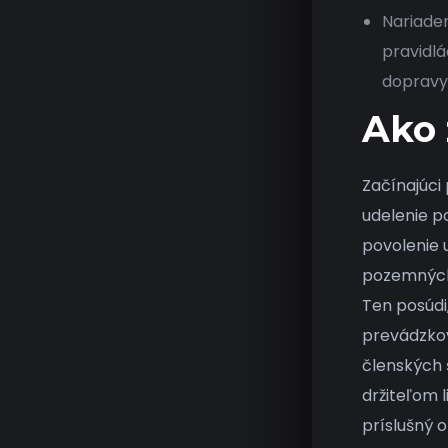
Nariade
pravidlá
dopravy 
Ako 
Začínajúci
udelenie p
povolenie 
pozemných k
Ten posúdi
prevádzkov
členských 
držiteľom 
príslušný o