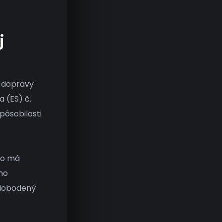
j
 dopravy
 (ES) č.
pôsobilosti
to má
ho
slobodený